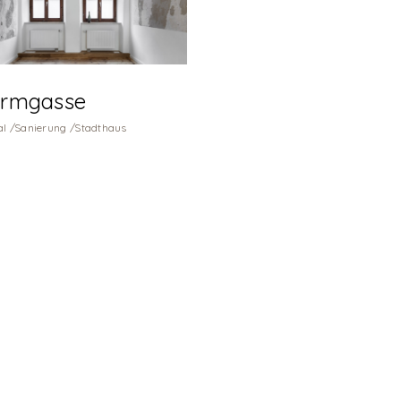
irmgasse
l
Sanierung
Stadthaus