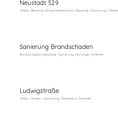
Neustadt 529
Altbau
Bestand
Ensembledenkmal
Gewerbe
Sanierung
Stadt
Sanierung Brandschaden
Brandschaden
Gewerbe
Sanierung
Sonstige
Wohnen
Ludwigstraße
Altbau
Anbau
Sanierung
Stadthaus
Wohnen